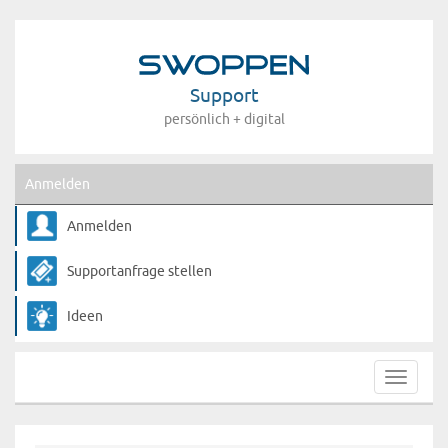
Support
persönlich + digital
Anmelden
Anmelden
Supportanfrage stellen
Ideen
Toggle
navigat