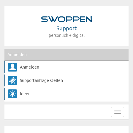
Support
persönlich + digital
Anmelden
Anmelden
Supportanfrage stellen
Ideen
Toggle
navigat