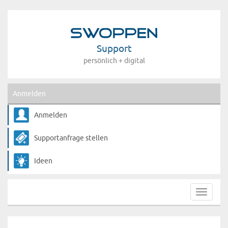
Support
persönlich + digital
Anmelden
Anmelden
Supportanfrage stellen
Ideen
Toggle
navigat